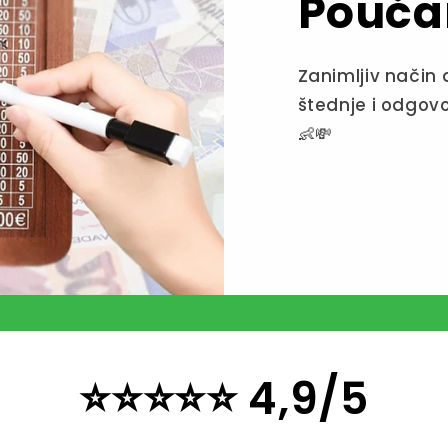
Pouča
Zanimljiv način 
štednje i odgov
👶💸
⭐⭐⭐⭐⭐ 4,9/5