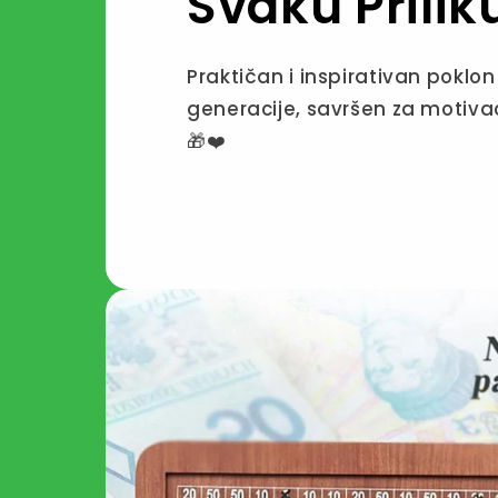
Svaku Prilik
Praktičan i inspirativan poklon
generacije, savršen za motivac
🎁❤️