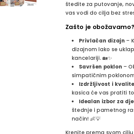
štedite za putovanje, no
vas vodi do cilja bez str
Zašto je obožavamo?
Privlačan dizajn
– K
dizajnom lako se uklapa
kancelariji. 🏡✨
Savršen poklon
– Ob
simpatičnim poklonom
Izdržljivost i kvalit
kasica će vas pratiti 
Idealan izbor za dj
štednje i pametnog r
način! 👶💡
Krenite prema svom cilju 