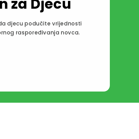
n za Djecu
da djecu podučite vrijednosti
ornog raspoređivanja novca.