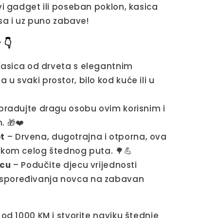
vi gadget ili poseban poklon, kasica
esa i uz puno zabave!
 👇
asica od drveta s elegantnim
 u svaki prostor, bilo kod kuće ili u
radujte dragu osobu ovim korisnim i
. 🎁❤️
et
– Drvena, dugotrajna i otporna, ova
tokom celog štednog puta. 🌳💪
ecu
– Podučite djecu vrijednosti
aspoređivanja novca na zabavan
od 1000 KM i stvorite naviku štednje