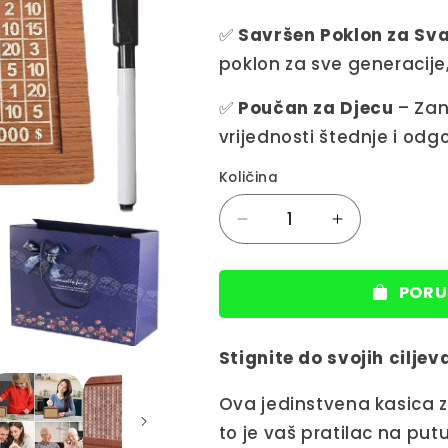
✅
Savršen Poklon za Sva
poklon za sve generacije,
✅
Poučan za Djecu
– Zan
vrijednosti štednje i od
Količina
Decrease
Increase
quantity
quantity
for
for
PORU
Kasica
Kasica
za
za
štednju
štednju
Stignite do svojih ciljev
Ova jedinstvena kasica z
to je vaš pratilac na putu