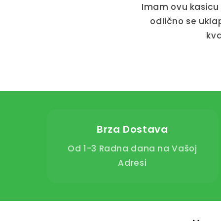
Imam ovu kasicu v
odlično se ukla
kva
Brza Dostava
Od 1-3 Radna dana na Vašoj
Adresi