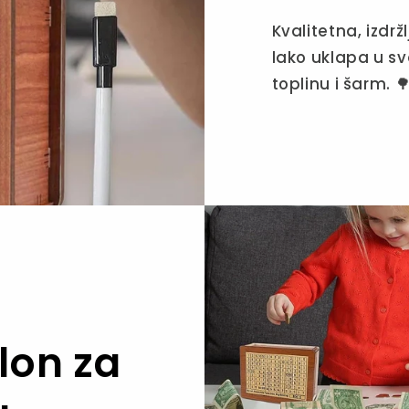
Kvalitetna, izdrž
lako uklapa u sv
toplinu i šarm. 
lon za