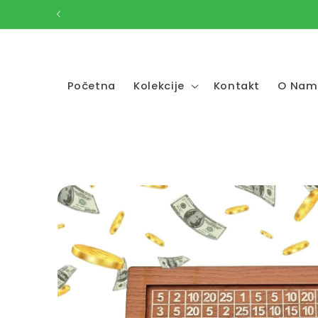
Skip to
content
Početna
Kolekcije
Kontakt
O Nam
Skip to
product
information