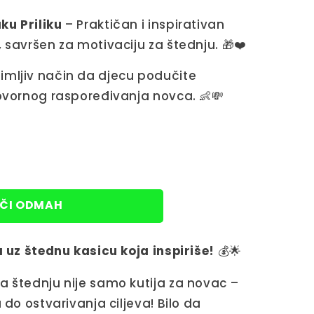
ku Priliku
– Praktičan i inspirativan
 savršen za motivaciju za štednju. 🎁❤️
imljiv način da djecu podučite
govornog raspoređivanja novca. 👶💸
ČI ODMAH
a uz štednu kasicu koja inspiriše!
💰🌟
a štednju nije samo kutija za novac –
 do ostvarivanja ciljeva! Bilo da