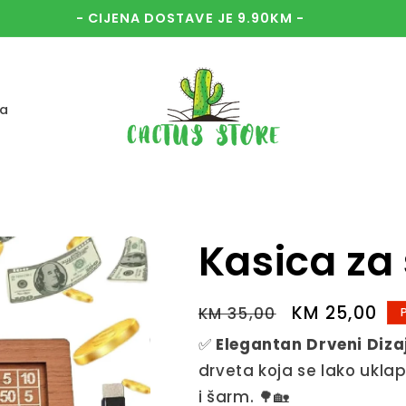
- CIJENA DOSTAVE JE 9.90KM -
a
Kasica za
Regular
Sale
KM 25,00
KM 35,00
price
price
✅
Elegantan Drveni Diza
drveta koja se lako uklap
i šarm. 🌳🏡