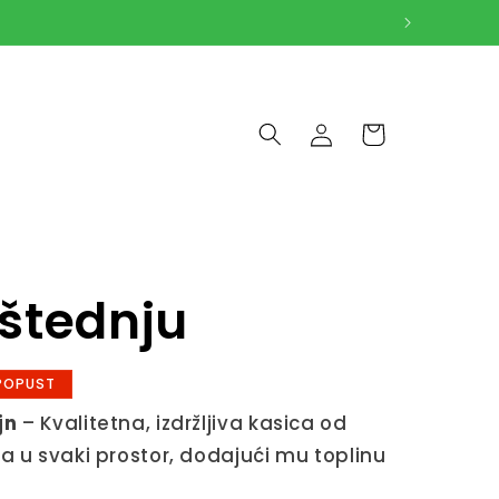
Log
Cart
in
 štednju
POPUST
jn
– Kvalitetna, izdržljiva kasica od
a u svaki prostor, dodajući mu toplinu