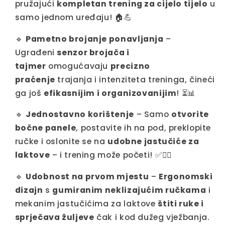
pružajući
kompletan trening za cijelo tijelo
u
samo jednom uređaju! 🏠💪
🔹
Pametno brojanje ponavljanja
–
Ugrađeni
senzor brojača i
tajmer
omogućavaju
precizno
praćenje
trajanja i intenziteta treninga, čineći
ga još
efikasnijim i organizovanijim
! ⏳📊
🔹
Jednostavno korištenje
– Samo
otvorite
bočne panele
, postavite ih na pod, preklopite
ručke i oslonite se na
udobne jastučiće za
laktove
– i trening može početi! ✅🏃‍♂️
🔹
Udobnost na prvom mjestu
–
Ergonomski
dizajn
s
gumiranim neklizajućim ručkama
i
mekanim jastučićima za laktove
štiti ruke i
sprječava žuljeve
čak i kod dužeg vježbanja.