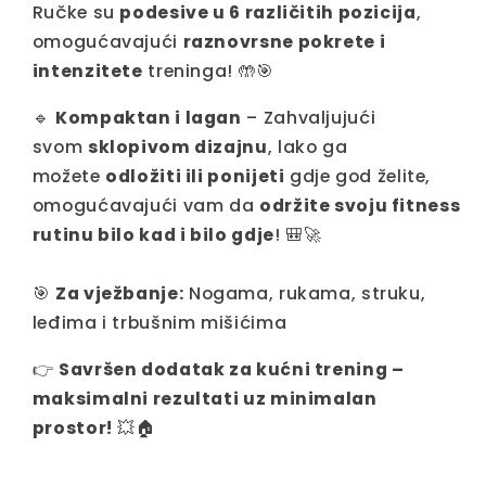
Ručke su
podesive u 6 različitih pozicija
,
omogućavajući
raznovrsne pokrete i
intenzitete
treninga! 🤲🎯
🔹
Kompaktan i lagan
– Zahvaljujući
svom
sklopivom dizajnu
, lako ga
možete
odložiti ili ponijeti
gdje god želite,
omogućavajući vam da
održite svoju fitness
rutinu bilo kad i bilo gdje
! 🎒🚀
🎯
Za vježbanje:
Nogama, rukama, struku,
leđima i trbušnim mišićima
👉
Savršen dodatak za kućni trening –
maksimalni rezultati uz minimalan
prostor!
💥🏠