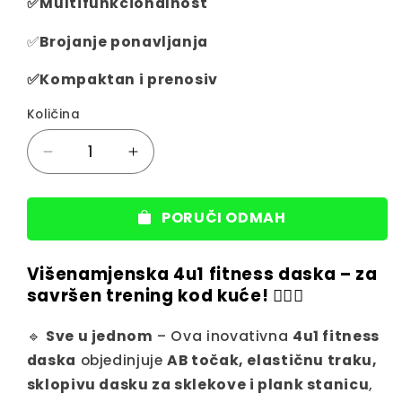
✅Multifunkcionalnost
✅
Brojanje ponavljanja
✅Kompaktan i prenosiv
Količina
Decrease
Increase
quantity
quantity
for
for
PORUČI ODMAH
Višenamjenska
Višenamjenska
sklopiva
sklopiva
fitness
fitness
Višenamjenska 4u1 fitness daska – za
daska
daska
savršen trening kod kuće! 🏋️‍♂️🔥
-
-
ProBoard
ProBoard
🔹
Sve u jednom
– Ova inovativna
4u1 fitness
daska
objedinjuje
AB točak, elastičnu traku,
sklopivu dasku za sklekove i plank stanicu
,