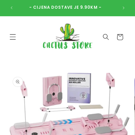
Skip to
- ZA P
- CIJENA DOSTAVE JE 9.90KM -
content
Cart
Skip to
product
information