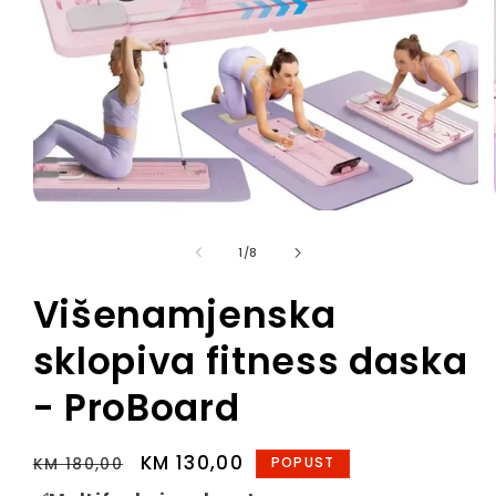
Open
media
1
of
1
/
8
in
modal
Višenamjenska
sklopiva fitness daska
- ProBoard
Regular
Sale
KM 130,00
POPUST
KM 180,00
price
price